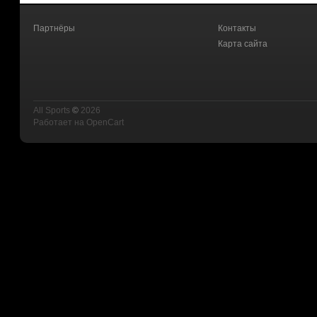
Партнёры
Контакты
Карта сайта
All Sports
©
2026
Работает на
OpenCart