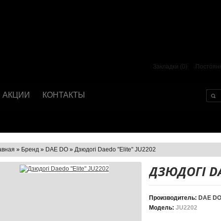
Закладки (0)
Постоян
АКЦИИ
КОНТАКТЫ
авная
»
Бренд
»
DAE DO
»
Дзюдогі Daedo "Elite" JU2202
ДЗЮДОГІ DA
Производитель:
DAE D
Модель:
JU2202