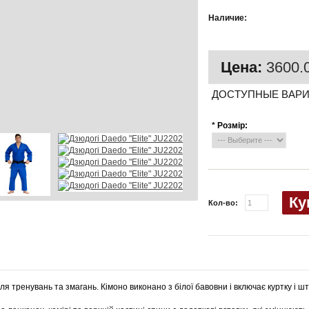
Есть в
Наличие:
наличии
Цена:
3600.0
ДОСТУПНЫЕ ВАР
*
Розмір:
Ку
Кол-во:
ля тренувань та змагань. Кімоно виконано з білої бавовни і включає куртку і ш