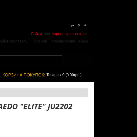
грн.
$
€
Войти
или
зарегистрироваться
ный Покупатель
Корзина
Оформление Заказа
КОРЗИНА ПОКУПОК:
Товаров: 0 (0.00грн.)
EDO "ELITE" JU2202
O