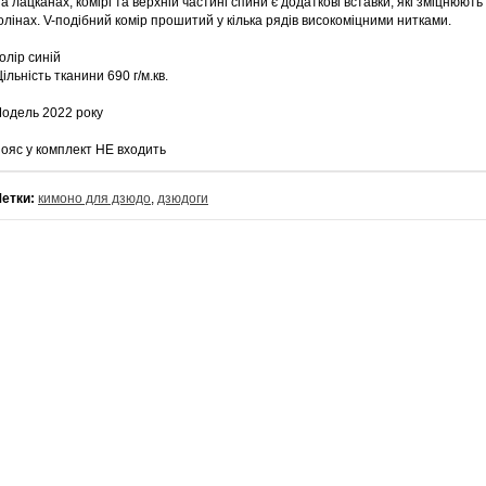
а лацканах, комірі та верхній частині спини є додаткові вставки, які зміцнюють
олінах. V-подібний комір прошитий у кілька рядів високоміцними нитками.
олір синій
ільність тканини 690 г/м.кв.
одель 2022 року
ояс у комплект НЕ входить
етки:
кимоно для дзюдо
,
дзюдоги