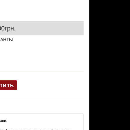
0грн.
ИАНТЫ
пить
тани.