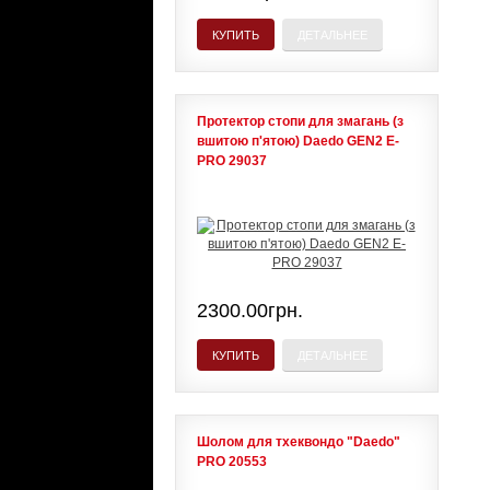
КУПИТЬ
ДЕТАЛЬНЕЕ
Протектор стопи для змагань (з
вшитою п'ятою) Daedo GEN2 E-
PRO 29037
2300.00грн.
КУПИТЬ
ДЕТАЛЬНЕЕ
Шолом для тхеквондо "Daedo"
PRO 20553