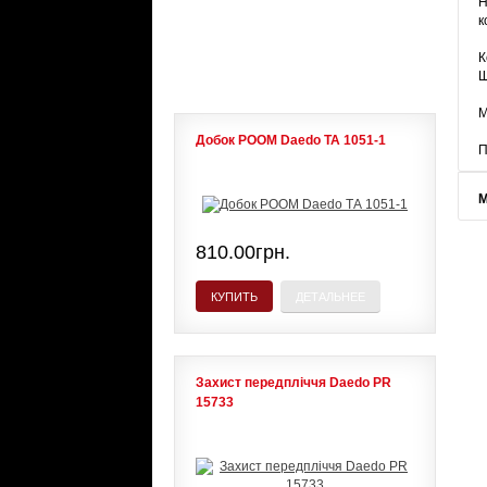
Н
к
ЛИДЕРЫ ПРОДАЖ
К
Щ
М
Добок POOM Daedo ТА 1051-1
П
М
810.00грн.
КУПИТЬ
ДЕТАЛЬНЕЕ
Захист передпліччя Daedo PR
15733