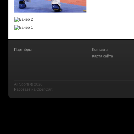
Партнёры
Контакты
Карта сайта
All Sports
©
2026
Работает на
OpenCart