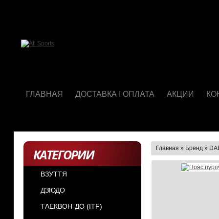
ГЛАВНАЯ
ДОСТАВКА І ОПЛАТА
АКЦИИ
КО
Главная
»
Бренд
»
DA
КАТЕГОРИИ
ВЗУТТЯ
ДЗЮДО
ТАЕКВОН-ДО (ІТF)