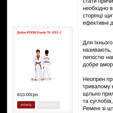
стати прич
необхідно в
ЛИДЕРЫ ПРОДАЖ
сторінці щи
ефективні д
Добок POOM Daedo ТА 1051-1
Для їхнього
називають, 
легкістю на
добре аморт
Неопрен при
тривалому ко
щільно прил
810.00грн.
та суглобів
КУПИТЬ
ДЕТАЛЬНЕЕ
Ремені зі ш