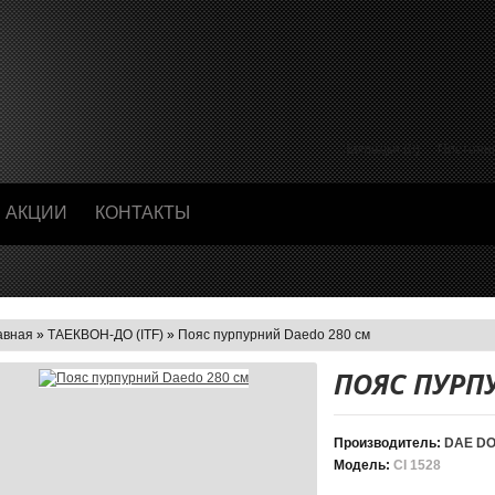
Закладки (0)
Постоян
АКЦИИ
КОНТАКТЫ
авная
»
ТАЕКВОН-ДО (ІТF)
»
Пояс пурпурний Daedo 280 см
ПОЯС ПУРП
Производитель:
DAE D
Модель:
CI 1528