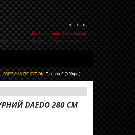
грн.
$
€
Войти
или
зарегистрироваться
ный Покупатель
Корзина
Оформление Заказа
КОРЗИНА ПОКУПОК:
Товаров: 0 (0.00грн.)
УРНИЙ DAEDO 280 СМ
O