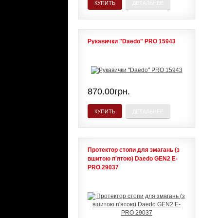
КУПИТЬ
ДЕТАЛЬНЕЕ
Рукавички "Daedo" PRO 15943
870.00грн.
КУПИТЬ
ДЕТАЛЬНЕЕ
Протектор стопи для змагань (з
вшитою п'ятою) Daedo GEN2 E-
PRO 29037