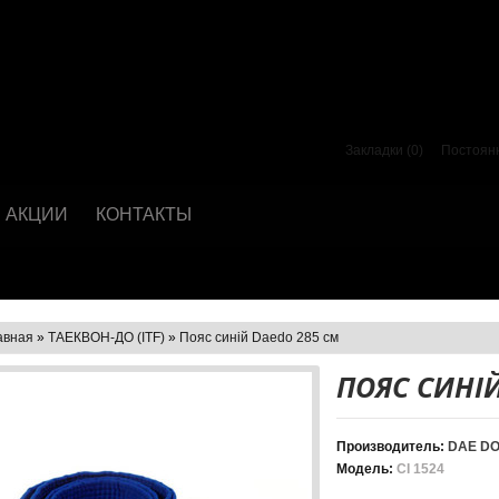
Закладки (0)
Постоян
АКЦИИ
КОНТАКТЫ
авная
»
ТАЕКВОН-ДО (ІТF)
»
Пояс синій Daedo 285 см
ПОЯС СИНІЙ
Производитель:
DAE D
Модель:
CI 1524