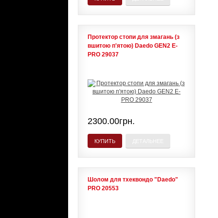
Протектор стопи для змагань (з
вшитою п'ятою) Daedo GEN2 E-
PRO 29037
2300.00грн.
КУПИТЬ
ДЕТАЛЬНЕЕ
Шолом для тхеквондо "Daedo"
PRO 20553