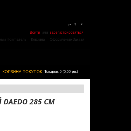
грн.
$
€
Войти
или
зарегистрироваться
ный Покупатель
Корзина
Оформление Заказа
КОРЗИНА ПОКУПОК:
Товаров: 0 (0.00грн.)
 DAEDO 285 СМ
O