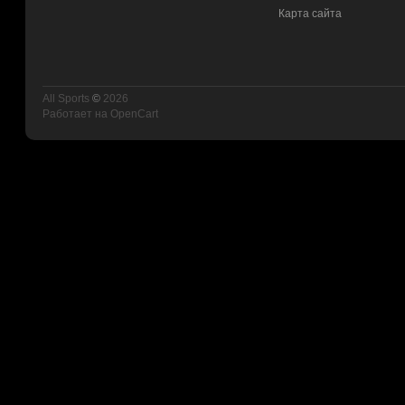
Карта сайта
All Sports
©
2026
Работает на
OpenCart