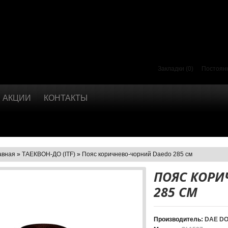
Закладки (0)
Постоян
АКЦИИ
КОНТАКТЫ
авная
»
ТАЕКВОН-ДО (ІТF)
»
Пояс коричнево-чорний Daedo 285 см
ПОЯС КОРИ
285 СМ
Производитель:
DAE D