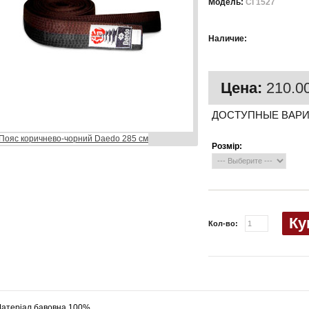
Модель:
CI 1527
Есть в
Наличие:
наличии
Цена:
210.00
ДОСТУПНЫЕ ВАР
Розмір:
Ку
Кол-во:
атеріал бавовна 100%