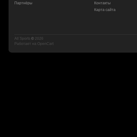
Партнёры
Контакты
Карта сайта
All Sports
©
2026
Работает на
OpenCart