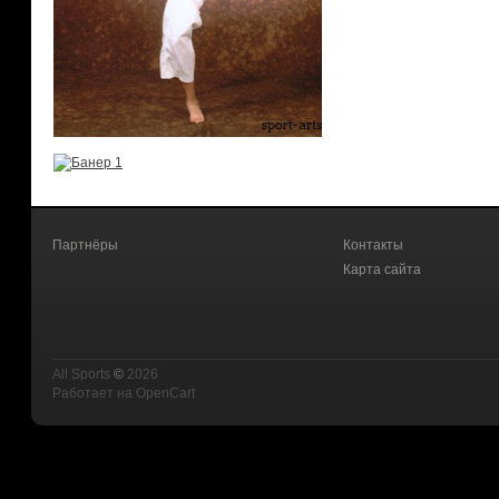
Партнёры
Контакты
Карта сайта
All Sports
©
2026
Работает на
OpenCart