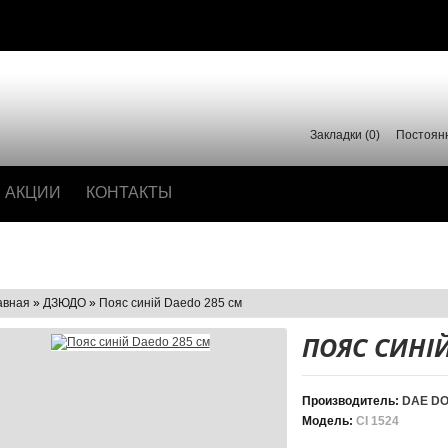
Закладки (0)
Постоян
АКЦИИ
КОНТАКТЫ
авная
»
ДЗЮДО
»
Пояс синій Daedo 285 см
ПОЯС СИНІЙ
Производитель:
DAE D
Модель:
CI 1524