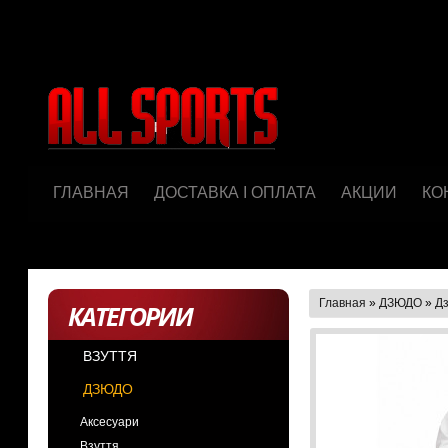
ГЛАВНАЯ
ДОСТАВКА І ОПЛАТА
АКЦИИ
КО
Главная
»
ДЗЮДО
»
Дз
КАТЕГОРИИ
ВЗУТТЯ
ДЗЮДО
Аксесуари
Взуття