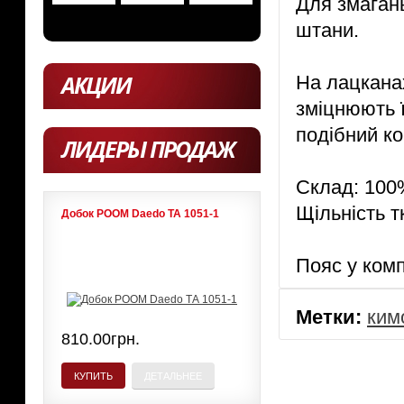
Для змагань
штани.
АКЦИИ
На лацканах
зміцнюють ї
подібний ко
ЛИДЕРЫ ПРОДАЖ
Склад: 100
Щільність т
Добок POOM Daedo ТА 1051-1
Пояс у ком
Метки:
ким
810.00грн.
КУПИТЬ
ДЕТАЛЬНЕЕ