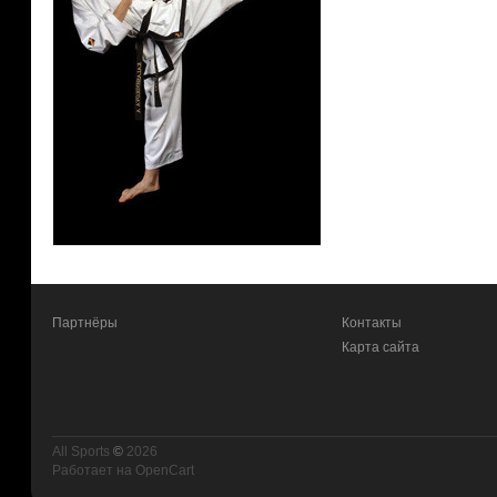
Партнёры
Контакты
Карта сайта
All Sports
©
2026
Работает на
OpenCart