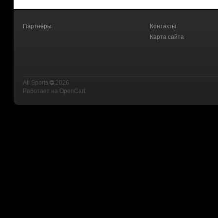
Партнёры
Контакты
Карта сайта
All Sports
©
2026
Работает на
OpenCart