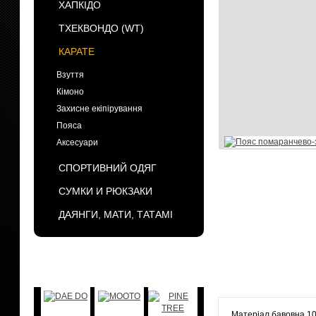
ХАПКІДО
ТХЕКВОНДО (WT)
КАРАТЕ
Взуття
Кімоно
Захисне екіпірування
Пояса
Аксесуари
СПОРТИВНИЙ ОДЯГ
СУМКИ И РЮКЗАКИ
ДАЯНГИ, МАТИ, ТАТАМІ
БРЕНДЫ
Матеріал бавовна 1