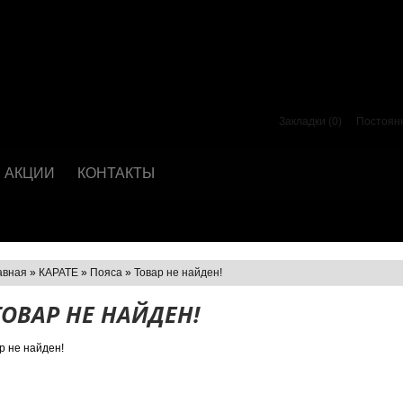
Закладки (0)
Постоян
АКЦИИ
КОНТАКТЫ
авная
»
КАРАТЕ
»
Пояса
»
Товар не найден!
ТОВАР НЕ НАЙДЕН!
р не найден!