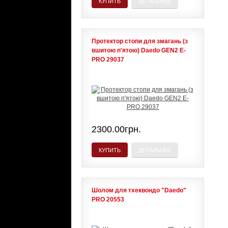
КУПИТЬ
ДЕТАЛЬНЕЕ
Протектор стопи для змагань (з
вшитою п'ятою) Daedo GEN2 E-
PRO 29037
2300.00грн.
КУПИТЬ
ДЕТАЛЬНЕЕ
Шолом для тхеквондо "Daedo"
PRO 20553