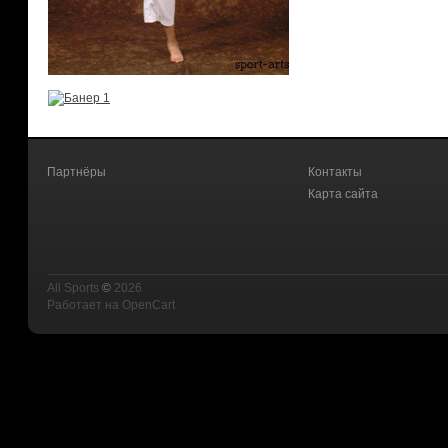
Партнёры
Контакты
Карта сайта
All Sports
©
2026
Работает на
OpenCart