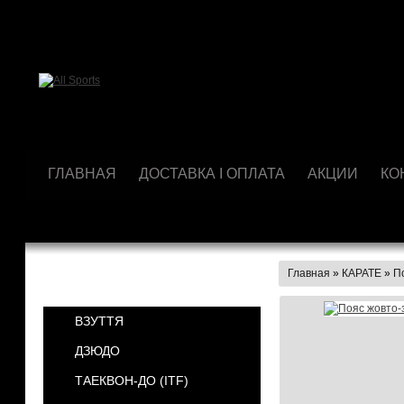
ГЛАВНАЯ
ДОСТАВКА І ОПЛАТА
АКЦИИ
КО
Главная
»
КАРАТЕ
»
П
КАТЕГОРИИ
ВЗУТТЯ
ДЗЮДО
ТАЕКВОН-ДО (ІТF)