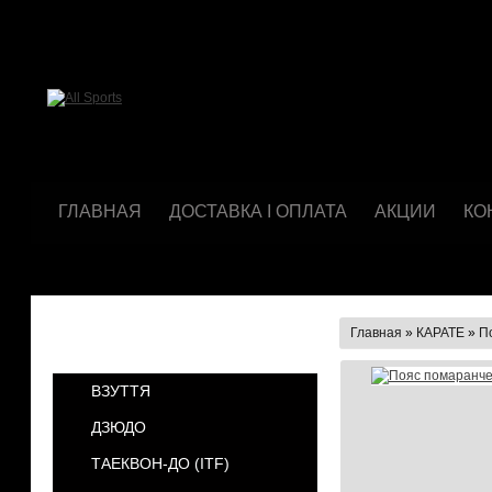
ГЛАВНАЯ
ДОСТАВКА І ОПЛАТА
АКЦИИ
КО
Главная
»
КАРАТЕ
»
П
КАТЕГОРИИ
ВЗУТТЯ
ДЗЮДО
ТАЕКВОН-ДО (ІТF)