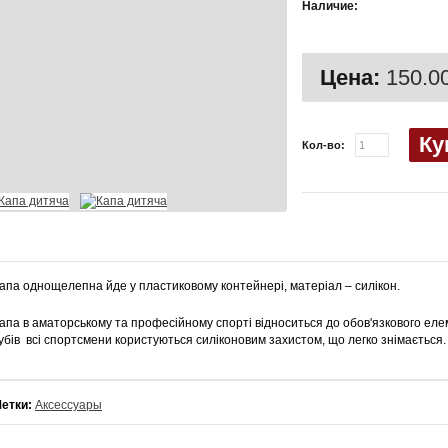
Наличие:
наличии
Цена:
150.00
Ку
Кол-во:
апа однощелепна йде у пластиковому контейнері, матеріал – силікон.
апа в аматорському та професійному спорті відноситься до обов'язкового еле
убів всі спортсмени користуються силіконовим захистом, що легко знімається.
етки:
Аксессуары