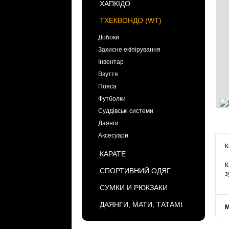
ХАПКІДО
ТХЕКВОНДО (WT)
Добоки
Захисне екіпірування
Інвентар
Взуття
Пояса
Футболки
Суддівські системи
Даянги
Аксесуари
К
КАРАТЕ
К
СПОРТИВНИЙ ОДЯГ
з
СУМКИ И РЮКЗАКИ
ДАЯНГИ, МАТИ, ТАТАМІ
М