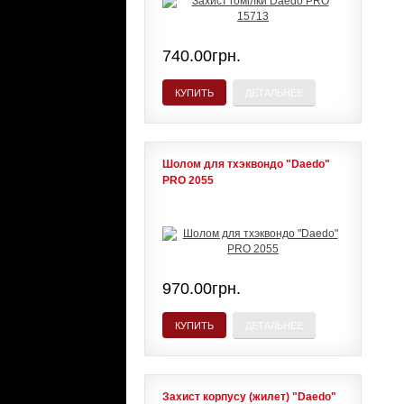
740.00грн.
КУПИТЬ
ДЕТАЛЬНЕЕ
Шолом для тхэквондо "Daedo"
PRO 2055
970.00грн.
КУПИТЬ
ДЕТАЛЬНЕЕ
Захист корпусу (жилет) "Daedo"