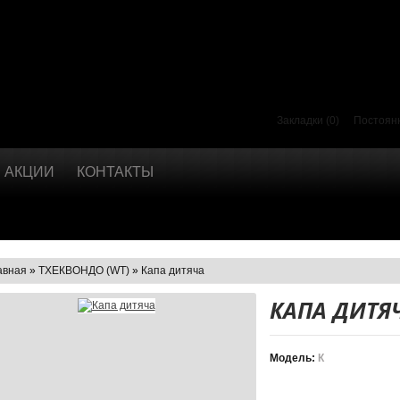
Закладки (0)
Постоян
АКЦИИ
КОНТАКТЫ
авная
»
ТХЕКВОНДО (WT)
»
Капа дитяча
КАПА ДИТЯ
Модель:
К
Есть в