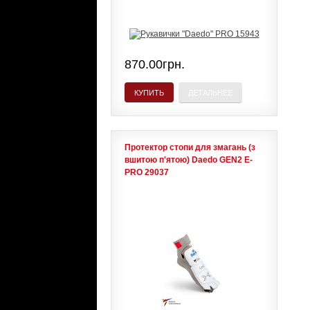
870.00грн.
КУПИТЬ
ДЕТАЛЬНЕЕ
Протектор стопи для змагань (з
вшитою п'ятою) Daedo GEN2 E-
PRO 29037