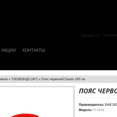
Закладки (0)
Постоян
АКЦИИ
КОНТАКТЫ
авная
»
ТХЕКВОНДО (WT)
»
Пояс червоний Daedo 285 см
ПОЯС ЧЕРВ
Производитель:
DAE D
Модель:
CI 1526