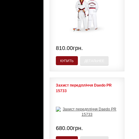
810.00грн.
КУПИТЬ
ДЕТАЛЬНЕЕ
Захист передпліччя Daedo PR
15733
680.00грн.