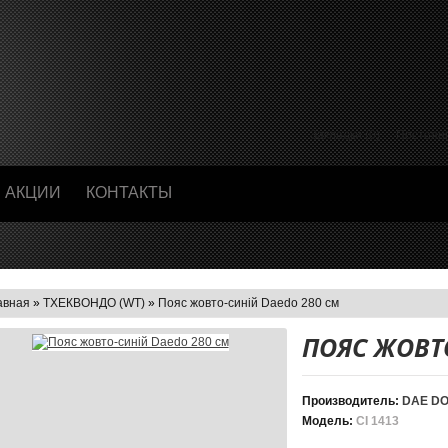
Закладки (0)
Постоян
АКЦИИ
КОНТАКТЫ
авная
»
ТХЕКВОНДО (WT)
»
Пояс жовто-синій Daedo 280 см
ПОЯС ЖОВТ
Производитель:
DAE D
Модель:
CI 1413