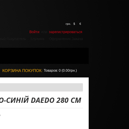
грн.
$
€
Войти
или
зарегистрироваться
ный Покупатель
Корзина
Оформление Заказа
КОРЗИНА ПОКУПОК:
Товаров: 0 (0.00грн.)
О-СИНІЙ DAEDO 280 СМ
O