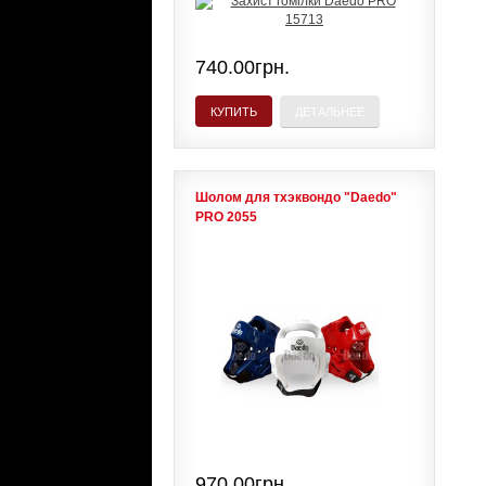
740.00грн.
КУПИТЬ
ДЕТАЛЬНЕЕ
Шолом для тхэквондо "Daedo"
PRO 2055
970.00грн.