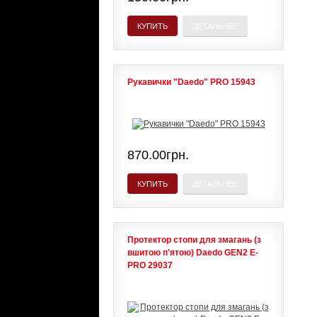
КУПИТЬ
ДЕТАЛЬНЕЕ
Рукавички "Daedo" PRO 15943
870.00грн.
КУПИТЬ
ДЕТАЛЬНЕЕ
Протектор стопи для змагань (з
вшитою п'ятою) Daedo GEN2 E-
PRO 29037