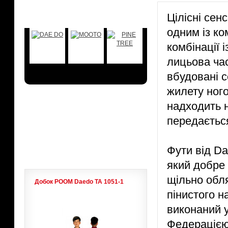
БРЕНДЫ
Цілісні сен
одним із ко
комбінації
лицьова час
вбудовані с
жилету ного
надходить н
АКЦИИ
передаєтьс
ЛИДЕРЫ ПРОДАЖ
Фути від Da
який добре
щільно обля
Добок POOM Daedo ТА 1051-1
пінистого н
виконаний у
Федерацією