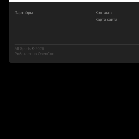
Партнёры
Контакты
Карта сайта
All Sports
©
2026
Работает на
OpenCart