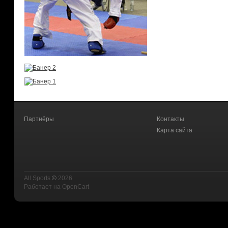
Партнёры
Контакты
Карта сайта
All Sports
©
2026
Работает на
OpenCart