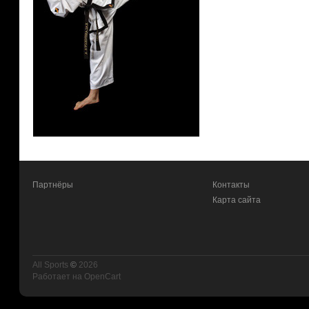
Партнёры
Контакты
Карта сайта
All Sports
©
2026
Работает на
OpenCart