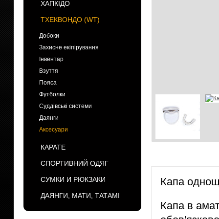
ХАПКІДО
ТХЕКВОНДО (WT)
Добоки
Захисне екіпірування
Інвентар
Взуття
Пояса
Футболки
Суддівські системи
Даянги
Аксесуари
КАРАТЕ
СПОРТИВНИЙ ОДЯГ
СУМКИ И РЮКЗАКИ
Капа одноще
ДАЯНГИ, МАТИ, ТАТАМІ
Капа в амат