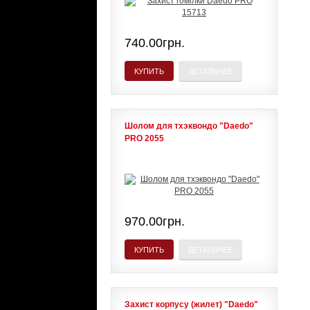
740.00грн.
КУПИТЬ
ДЕТАЛЬНЕЕ
Шолом для тхэквондо "Daedo"
PRO 2055
970.00грн.
КУПИТЬ
ДЕТАЛЬНЕЕ
Захист корпусу (жилет) "Daedo"