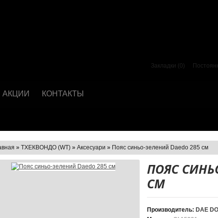
Закладки (0)
Постоян
АКЦИИ
КОНТАКТЫ
авная
»
ТХЕКВОНДО (WT)
»
Аксесуари
»
Пояс синьо-зелений Daedo 285 см
ПОЯС СИНЬ
СМ
Производитель:
DAE D