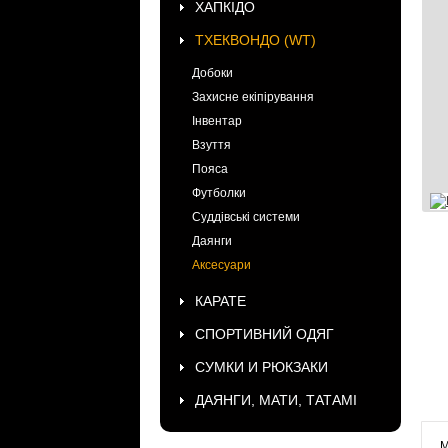
ХАПКІДО
ТХЕКВОНДО (WT)
Добоки
Захисне екіпірування
Інвентар
Взуття
Пояса
Футболки
Суддівські системи
Даянги
Аксесуари
КАРАТЕ
СПОРТИВНИЙ ОДЯГ
СУМКИ И РЮКЗАКИ
ДАЯНГИ, МАТИ, ТАТАМІ
М