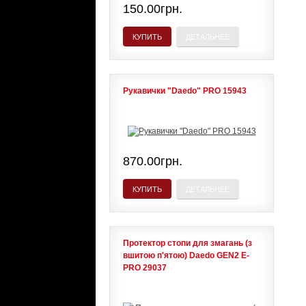
150.00грн.
КУПИТЬ
ДЕТАЛЬНЕЕ
Рукавички "Daedo" PRO 15943
870.00грн.
КУПИТЬ
ДЕТАЛЬНЕЕ
Протектор стопи для змагань (з
вшитою п'ятою) Daedo GEN2 E-
PRO 29037