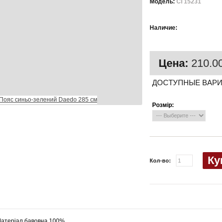
Модель:
CI 15231
Есть в
Наличие:
наличии
Цена:
210.00
ДОСТУПНЫЕ ВАР
Розмір:
Ку
Кол-во:
атеріал бавовна 100%