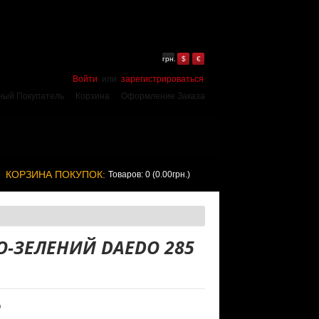
грн.
$
€
Войти
или
зарегистрироваться
ный Покупатель
Корзина
Оформление Заказа
КОРЗИНА ПОКУПОК:
Товаров: 0 (0.00грн.)
О-ЗЕЛЕНИЙ DAEDO 285
O