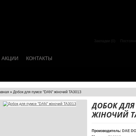
Закладки (0)
Постоян
АКЦИИ
КОНТАКТЫ
авная
»
Добок для пумсе "DAN" жіночий TA3013
ДОБОК ДЛЯ
ЖІНОЧИЙ T
Производитель:
DAE D