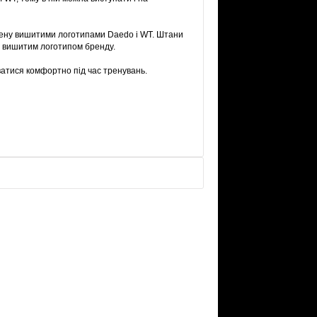
ашену вишитими логотипами Daedo і WT. Штани
і вишитим логотипом бренду.
атися комфортно під час тренувань.