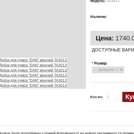
Модель:
TA3013
Есть в
Наличие:
наличии
Цена:
1740.0
ДОСТУПНЫЕ ВАР
*
Розмір:
Ку
Кол-во:
одель була розроблена у повній відповідності до нового регламенту та правил