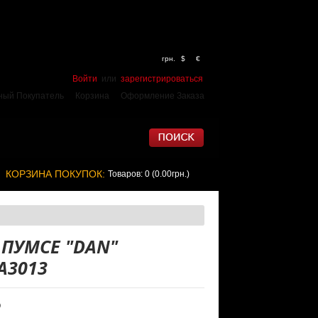
грн.
$
€
Войти
или
зарегистрироваться
ный Покупатель
Корзина
Оформление Заказа
КОРЗИНА ПОКУПОК:
Товаров: 0 (0.00грн.)
 ПУМСЕ "DAN"
A3013
O