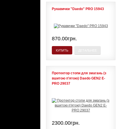
Рукавички "Daedo" PRO 15943
870.00грн.
КУПИТЬ
ДЕТАЛЬНЕЕ
Протектор стопи для змагань (з
вшитою п'ятою) Daedo GEN2 E-
PRO 29037
2300.00грн.