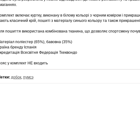
маганнях.
омплект включає куртку, виконану в білому кольорі з чорним коміром і прикр
ають класичний крій, пошиті з матеріалу синього кольору та також прикрашен
ля пошиття використана комбінована тканина, що дозволяє спортсмену почув
атеріал поліестер (65%), бавовна (35%)
раїна бренду Іспанія
кредитація Всесвітня Федерація Тхеквондо
ояс у комплект НЕ входить
етки:
добок
,
пумсэ