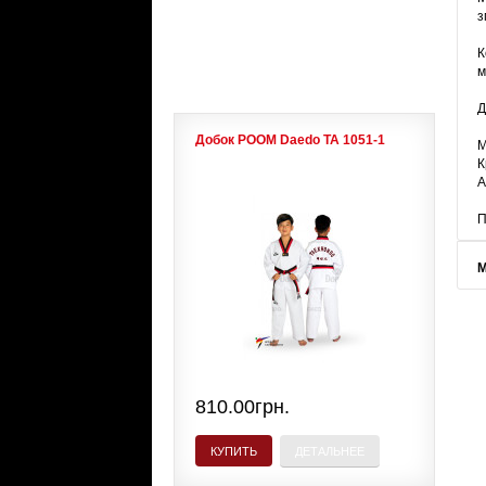
з
ЛИДЕРЫ ПРОДАЖ
К
м
Д
Добок POOM Daedo ТА 1051-1
М
К
А
П
М
810.00грн.
КУПИТЬ
ДЕТАЛЬНЕЕ