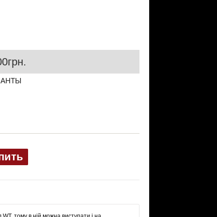
0грн.
ИАНТЫ
пить
 WT, тому в ній можна виступати і на