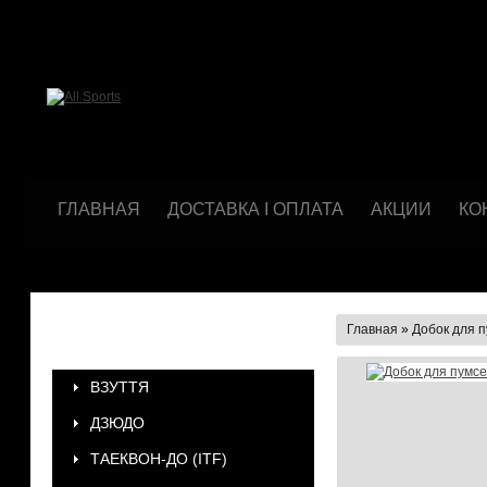
ГЛАВНАЯ
ДОСТАВКА І ОПЛАТА
АКЦИИ
КО
Главная
»
Добок для п
КАТЕГОРИИ
ВЗУТТЯ
ДЗЮДО
ТАЕКВОН-ДО (ІТF)