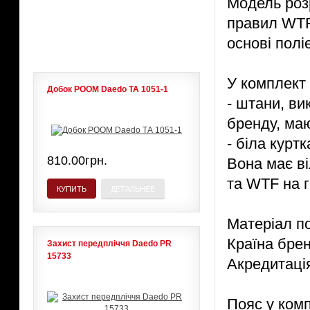
Модель розр
правил WTF
ЛИДЕРЫ ПРОДАЖ
основі полі
У комплект 
Добок POOM Daedo ТА 1051-1
- штани, ви
бренду, маю
- біла курт
810.00грн.
Вона має в
та WTF на г
КУПИТЬ
ДЕТАЛЬНЕЕ
Матеріал по
Країна брен
Захист передпліччя Daedo PR
15733
Акредитаці
Пояс у ком