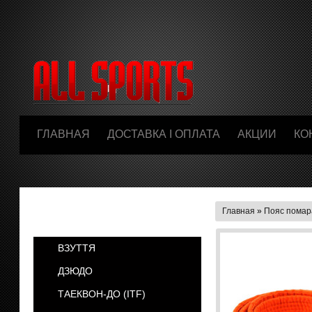
ГЛАВНАЯ
ДОСТАВКА І ОПЛАТА
АКЦИИ
КО
Главная
»
Пояс помар
КАТЕГОРИИ
ВЗУТТЯ
ДЗЮДО
ТАЕКВОН-ДО (ІТF)