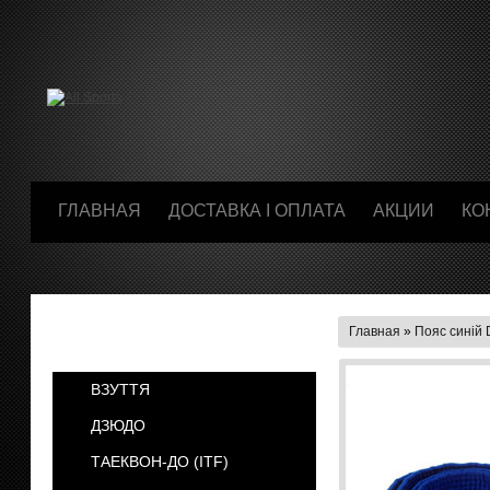
ГЛАВНАЯ
ДОСТАВКА І ОПЛАТА
АКЦИИ
КО
Главная
»
Пояс синій 
КАТЕГОРИИ
ВЗУТТЯ
ДЗЮДО
ТАЕКВОН-ДО (ІТF)