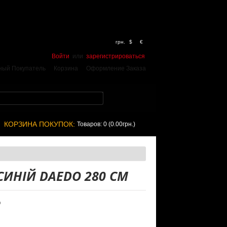
грн.
$
€
Войти
или
зарегистрироваться
ный Покупатель
Корзина
Оформление Заказа
КОРЗИНА ПОКУПОК:
Товаров: 0 (0.00грн.)
СИНІЙ DAEDO 280 СМ
O