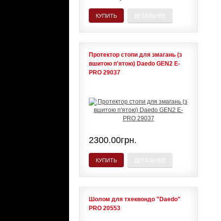
КУПИТЬ
ДЕТАЛЬНЕЕ
Протектор стопи для змагань (з
вшитою п'ятою) Daedo GEN2 E-
PRO 29037
2300.00грн.
КУПИТЬ
ДЕТАЛЬНЕЕ
Шолом для тхеквондо "Daedo"
PRO 20553