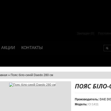
Закладки (0)
Постоян
АКЦИИ
КОНТАКТЫ
авная
»
Пояс біло-синій Daedo 280 см
ПОЯС БІЛО-
Производитель:
DAE D
Модель:
CI 1411